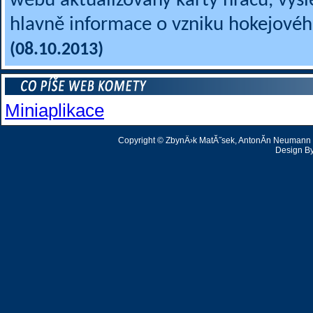
webu aktualizovány karty hráčů, výsle
hlavně informace o vzniku hokejovéh
(08.10.2013)
Miniaplikace
Copyright © ZbynÄ›k MatĂ˝sek, AntonĂ­n Neumann | 
Design B